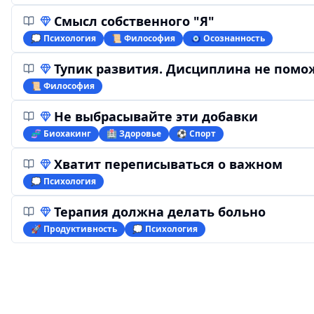
Смысл собственного "Я"
💭 Психология
📜 Философия
🧿 Осознанность
Тупик развития. Дисциплина не помо
📜 Философия
Не выбрасывайте эти добавки
🧬 Биохакинг
🏥 Здоровье
⚽️ Спорт
Хватит переписываться о важном
💭 Психология
Терапия должна делать больно
🚀 Продуктивность
💭 Психология