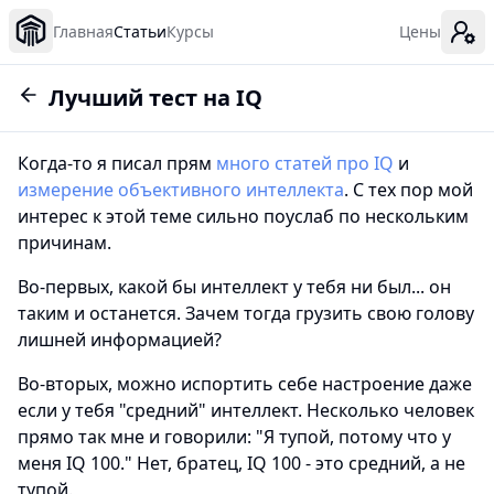
Главная
Статьи
Курсы
Цены
Лучший тест на IQ
Когда-то я писал прям
много
статей
про IQ
и
измерение объективного интеллекта
. С тех пор мой
интерес к этой теме сильно поуслаб по нескольким
причинам.
Во-первых, какой бы интеллект у тебя ни был... он
таким и останется. Зачем тогда грузить свою голову
лишней информацией?
Во-вторых, можно испортить себе настроение даже
если у тебя "средний" интеллект. Несколько человек
прямо так мне и говорили: "Я тупой, потому что у
меня IQ 100." Нет, братец, IQ 100 - это средний, а не
тупой.