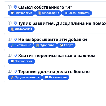
Смысл собственного "Я"
💭 Психология
📜 Философия
🧿 Осознанность
Тупик развития. Дисциплина не помо
📜 Философия
Не выбрасывайте эти добавки
🧬 Биохакинг
🏥 Здоровье
⚽️ Спорт
Хватит переписываться о важном
💭 Психология
Терапия должна делать больно
🚀 Продуктивность
💭 Психология