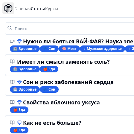
Главная
Статьи
Курсы
Нужно ли бояться ВАЙ-ФАЯ? Наука электрома
🏥 Здоровье
💤 Сон
🧠 Мозг
♂️ Мужское здоровье
♀ 
Имеет ли смысл заменять соль?
🏥 Здоровье
🍎 Еда
Сон и риск заболеваний сердца
🏥 Здоровье
💤 Сон
Свойства яблочного уксуса
🍎 Еда
Как не есть больше?
🍎 Еда