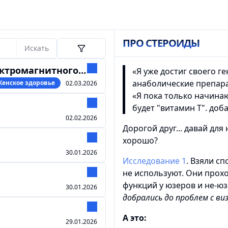
ПРО СТЕРОИДЫ
Искать
гнитного излучения
«‎Я уже достиг своего 
анаболические препара
Женское здоровье
02.03.2026
«Я пока только начина
будет "витамин Т". доб
02.02.2026
Дорогой друг... давай для
хорошо?
30.01.2026
Исследование 1
. Взяли сп
не используют. Они прох
функций у юзеров и не-ю
30.01.2026
добрались до проблем с в
А это:
29.01.2026