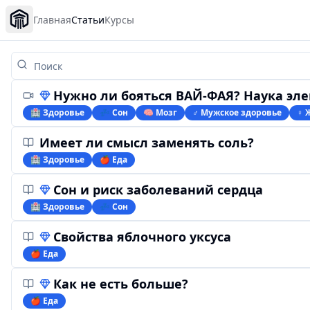
Главная
Статьи
Курсы
Нужно ли бояться ВАЙ-ФАЯ? Наука электрома
🏥 Здоровье
💤 Сон
🧠 Мозг
♂️ Мужское здоровье
♀ 
Имеет ли смысл заменять соль?
🏥 Здоровье
🍎 Еда
Сон и риск заболеваний сердца
🏥 Здоровье
💤 Сон
Свойства яблочного уксуса
🍎 Еда
Как не есть больше?
🍎 Еда