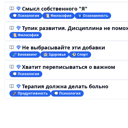
Смысл собственного "Я"
💭 Психология
📜 Философия
🧿 Осознанность
Тупик развития. Дисциплина не помо
📜 Философия
Не выбрасывайте эти добавки
🧬 Биохакинг
🏥 Здоровье
⚽️ Спорт
Хватит переписываться о важном
💭 Психология
Терапия должна делать больно
🚀 Продуктивность
💭 Психология