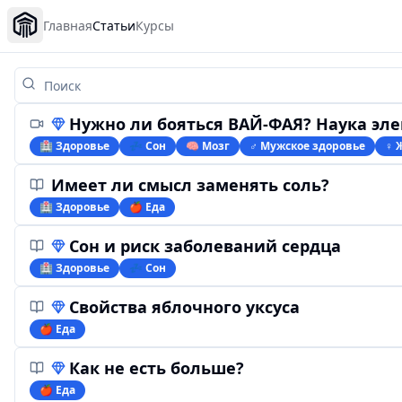
Главная
Статьи
Курсы
Нужно ли бояться ВАЙ-ФАЯ? Наука электрома
🏥 Здоровье
💤 Сон
🧠 Мозг
♂️ Мужское здоровье
♀ 
Имеет ли смысл заменять соль?
🏥 Здоровье
🍎 Еда
Сон и риск заболеваний сердца
🏥 Здоровье
💤 Сон
Свойства яблочного уксуса
🍎 Еда
Как не есть больше?
🍎 Еда