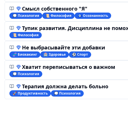
Смысл собственного "Я"
💭 Психология
📜 Философия
🧿 Осознанность
Тупик развития. Дисциплина не помо
📜 Философия
Не выбрасывайте эти добавки
🧬 Биохакинг
🏥 Здоровье
⚽️ Спорт
Хватит переписываться о важном
💭 Психология
Терапия должна делать больно
🚀 Продуктивность
💭 Психология