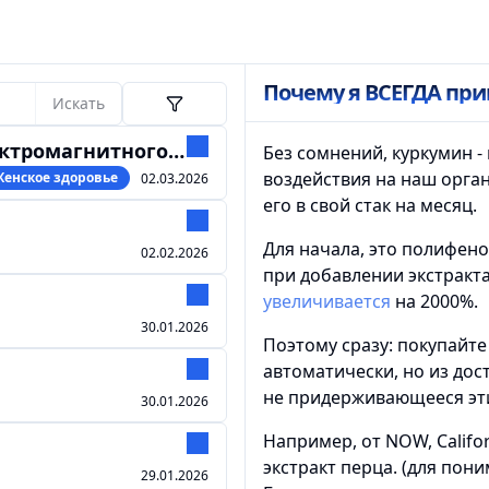
Почему я ВСЕГДА пр
Искать
гнитного излучения
Без сомнений, куркумин -
воздействия на наш орга
Женское здоровье
02.03.2026
его в свой стак на месяц.
Для начала, это полифено
02.02.2026
при добавлении экстракта
увеличивается
на 2000%.
30.01.2026
Поэтому сразу: покупайт
автоматически, но из дос
не придерживающееся эти
30.01.2026
Например, от NOW, Californ
экстракт перца. (для пони
29.01.2026