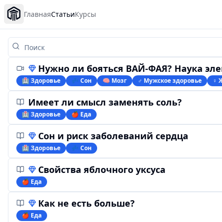
Главная
Статьи
Курсы
Нужно ли бояться ВАЙ-ФАЯ? Наука электрома
🏥 Здоровье
💤 Сон
🧠 Мозг
♂️ Мужское здоровье
♀ 
Имеет ли смысл заменять соль?
🏥 Здоровье
🍎 Еда
Сон и риск заболеваний сердца
🏥 Здоровье
💤 Сон
Свойства яблочного уксуса
🍎 Еда
Как не есть больше?
🍎 Еда