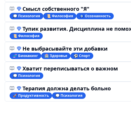
Смысл собственного "Я"
💭 Психология
📜 Философия
🧿 Осознанность
Тупик развития. Дисциплина не помо
📜 Философия
Не выбрасывайте эти добавки
🧬 Биохакинг
🏥 Здоровье
⚽️ Спорт
Хватит переписываться о важном
💭 Психология
Терапия должна делать больно
🚀 Продуктивность
💭 Психология