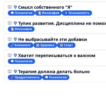
Смысл собственного "Я"
💭 Психология
📜 Философия
🧿 Осознанность
Тупик развития. Дисциплина не помо
📜 Философия
Не выбрасывайте эти добавки
🧬 Биохакинг
🏥 Здоровье
⚽️ Спорт
Хватит переписываться о важном
💭 Психология
Терапия должна делать больно
🚀 Продуктивность
💭 Психология