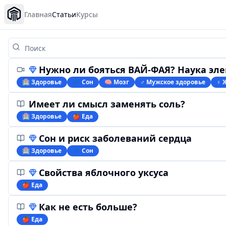
Главная
Статьи
Курсы
Нужно ли бояться ВАЙ-ФАЯ? Наука электрома
🏥 Здоровье
💤 Сон
🧠 Мозг
♂️ Мужское здоровье
♀ 
Имеет ли смысл заменять соль?
🏥 Здоровье
🍎 Еда
Сон и риск заболеваний сердца
🏥 Здоровье
💤 Сон
Свойства яблочного уксуса
🍎 Еда
Как не есть больше?
🍎 Еда