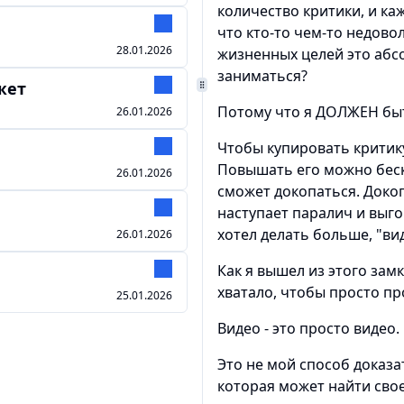
количество критики, и ка
что кто-то чем-то недово
28.01.2026
жизненных целей это абс
заниматься?
жет
Потому что я ДОЛЖЕН быт
26.01.2026
Чтобы купировать критик
Повышать его можно беско
26.01.2026
сможет докопаться. Докоп
наступает паралич и выго
хотел делать больше, "ви
26.01.2026
Как я вышел из этого замк
хватало, чтобы просто п
25.01.2026
Видео - это просто видео.
Это не мой способ доказат
которая может найти свое