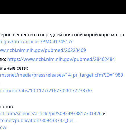
ерое вещество в передней поясной корой коре мозга:
ih.gov/pmc/articles/PMC4174517/
www.ncbi.nlm.nih.gov/pubmed/26223469
ию:
https://www.ncbi.nlm.nih.gov/pubmed/28462484
льные сети:
/timssnet/media/pressreleases/14_pr_target.cfm?ID=1989
:
b.com/doi/abs/10.1177/2167702617723376?
фонов:
ct.com/science/article/pii/S0924933817301426
и
e.net/publication/309433732_Cell-
iew