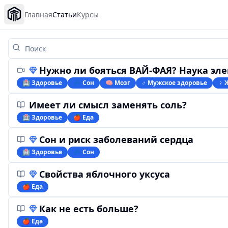
Главная
Статьи
Курсы
Нужно ли бояться ВАЙ-ФАЯ? Наука электрома
🏥 Здоровье
💤 Сон
🧠 Мозг
♂️ Мужское здоровье
♀ 
Имеет ли смысл заменять соль?
🏥 Здоровье
🍎 Еда
Сон и риск заболеваний сердца
🏥 Здоровье
💤 Сон
Свойства яблочного уксуса
🍎 Еда
Как не есть больше?
🍎 Еда