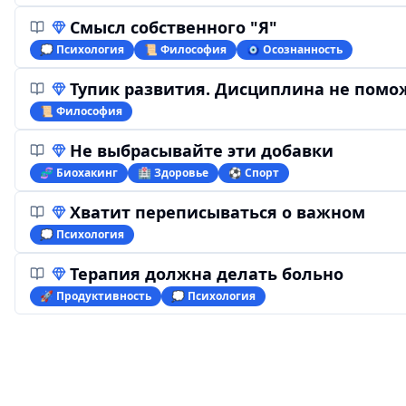
Смысл собственного "Я"
💭 Психология
📜 Философия
🧿 Осознанность
Тупик развития. Дисциплина не помо
📜 Философия
Не выбрасывайте эти добавки
🧬 Биохакинг
🏥 Здоровье
⚽️ Спорт
Хватит переписываться о важном
💭 Психология
Терапия должна делать больно
🚀 Продуктивность
💭 Психология