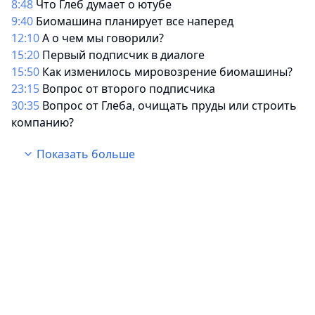
8:48
Что Глеб думает о ютубе
9:40
Биомашина планирует все наперед
12:10
А о чем мы говорили?
15:20
Первый подписчик в диалоге
15:50
Как изменилось мировозрение биомашины?
23:15
Вопрос от второго подписчика
30:35
Вопрос от Глеба, очищать пруды или строить
компанию?
31:39
Делегировал бы свой бизнес?
Показать больше
33:39
Блогинг или бизнес?
35:39
Про вдохновение
37:00
Схожесть взглядов Глеба и BIOMACHINE
44:13
Сладкоежка
50:10
Какую роль в твоей системе знаний играет
наука?
53:00
Как ты подтверждаешь свои знания?
56:10
Как не триггериться на критику?
01:05:55
Ценность семьи
01:09:42
Вопрос от Глеба. Что для тебя семья?