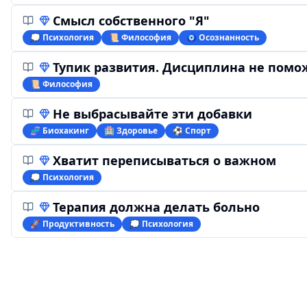
Смысл собственного "Я"
💭 Психология
📜 Философия
🧿 Осознанность
Тупик развития. Дисциплина не помо
📜 Философия
Не выбрасывайте эти добавки
🧬 Биохакинг
🏥 Здоровье
⚽️ Спорт
Хватит переписываться о важном
💭 Психология
Терапия должна делать больно
🚀 Продуктивность
💭 Психология