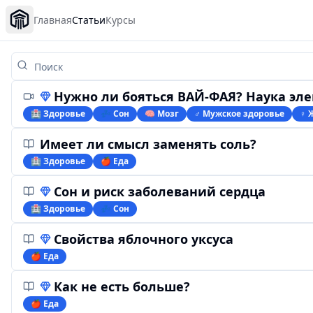
Главная
Статьи
Курсы
Нужно ли бояться ВАЙ-ФАЯ? Наука электрома
🏥 Здоровье
💤 Сон
🧠 Мозг
♂️ Мужское здоровье
♀ 
Имеет ли смысл заменять соль?
🏥 Здоровье
🍎 Еда
Сон и риск заболеваний сердца
🏥 Здоровье
💤 Сон
Свойства яблочного уксуса
🍎 Еда
Как не есть больше?
🍎 Еда