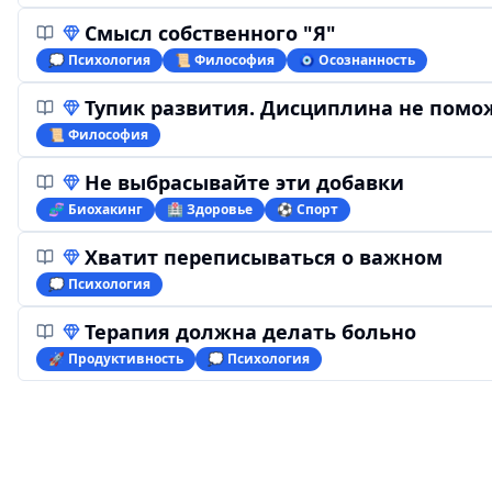
Смысл собственного "Я"
💭 Психология
📜 Философия
🧿 Осознанность
Тупик развития. Дисциплина не помо
📜 Философия
Не выбрасывайте эти добавки
🧬 Биохакинг
🏥 Здоровье
⚽️ Спорт
Хватит переписываться о важном
💭 Психология
Терапия должна делать больно
🚀 Продуктивность
💭 Психология