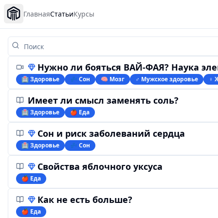
Главная
Статьи
Курсы
Нужно ли бояться ВАЙ-ФАЯ? Наука электрома
🏥 Здоровье
💤 Сон
🧠 Мозг
♂️ Мужское здоровье
♀ 
Имеет ли смысл заменять соль?
🏥 Здоровье
🍎 Еда
Сон и риск заболеваний сердца
🏥 Здоровье
💤 Сон
Свойства яблочного уксуса
🍎 Еда
Как не есть больше?
🍎 Еда