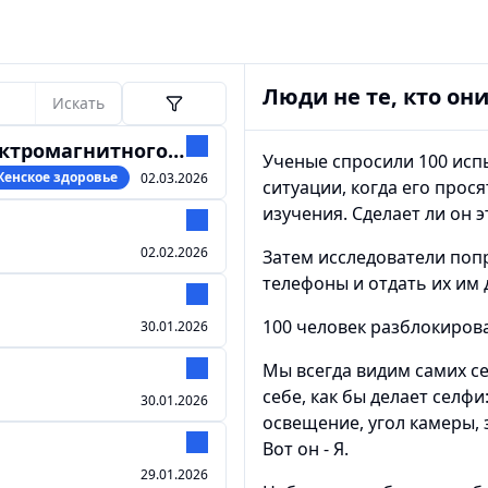
Люди не те, кто он
Искать
гнитного излучения
Ученые спросили 100 испы
Женское здоровье
02.03.2026
ситуации, когда его прос
изучения. Сделает ли он 
02.02.2026
Затем исследователи поп
телефоны и отдать их им 
100 человек разблокирова
30.01.2026
Мы всегда видим самих се
себе, как бы делает селф
30.01.2026
освещение, угол камеры, з
Вот он - Я.
29.01.2026