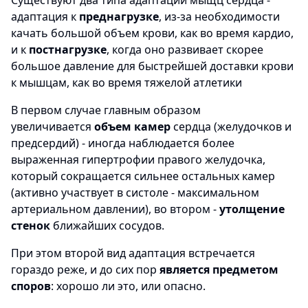
Существуют два типа адаптации мыщц сердца -
адаптация к
преднагрузке
, из-за необходимости
качать большой объем крови, как во время кардио,
и к
постнагрузке
, когда оно развивает скорее
большое давление для быстрейшей доставки крови
к мышцам, как во время тяжелой атлетики
В первом случае главным образом
увеличивается
объем камер
сердца (желудочков и
предсердий) - иногда наблюдается более
выраженная гипертрофии правого желудочка,
который сокращается сильнее остальных камер
(активно участвует в систоле - максимальном
артериальном давлении), во втором -
утолщение
стенок
ближайших сосудов.
При этом второй вид адаптация встречается
гораздо реже, и до сих пор
является предметом
споров
: хорошо ли это, или опасно.