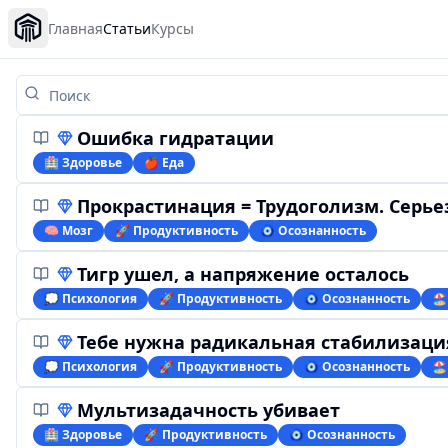
Главная
Статьи
Курсы
Ошибка гидратации
🏥 Здоровье
🍎 Еда
Прокрастинация = Трудоголизм. Серье
🧠 Мозг
🚀 Продуктивность
🧿 Осознанность
Тигр ушел, а напряжение осталось
💭 Психология
🚀 Продуктивность
🧿 Осознанность
🏖
Тебе нужна радикальная стабилизаци
💭 Психология
🚀 Продуктивность
🧿 Осознанность
🏖
Мультизадачность убивает
🏥 Здоровье
🚀 Продуктивность
🧿 Осознанность