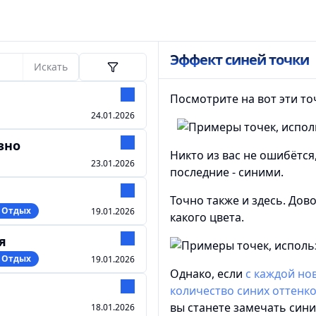
Эффект синей точки
Искать
Посмотрите на вот эти то
24.01.2026
зно
Никто из вас не ошибётся
23.01.2026
последние - синими.
Точно также и здесь. Дов
️ Отдых
19.01.2026
какого цвета.
я
️ Отдых
19.01.2026
Однако, если
с каждой но
количество синих оттенк
вы станете замечать синий
18.01.2026