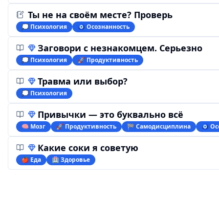
Ты не на своём месте? Проверь
💭 Психология
🧿 Осознанность
Заговори с незнакомцем. Серьезно
💭 Психология
🚀 Продуктивность
Травма или выбор?
💭 Психология
Привычки — это буквально всё
🧠 Мозг
🚀 Продуктивность
🏁 Самодисциплина
🧿 Ос
Какие соки я советую
🍎 Еда
🏥 Здоровье