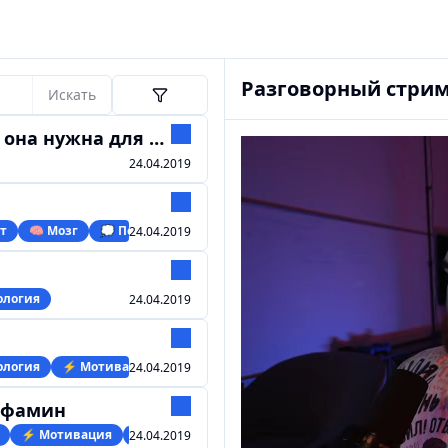
Разговорный стрим 
Искать
 для самодисциплины
24.04.2019
т
🧠 Мозг
💭 Психология
💤 Сон
24.04.2019
ология
24.04.2019
ология
⚡️ Мотивация
24.04.2019
офамин
⚡️ Мотивация
🧠 Мозг
💭 Психология
24.04.2019