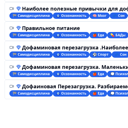
Наиболее полезные привычки для д
🏁 Самодисциплина
🧿 Осознанность
🧠 Мозг
💤 Сон
Правильное питание
🏁 Самодисциплина
🧿 Осознанность
🍎 Еда
💊 БАДы
Дофаминовая перезагрузка .Наиболее поле
🏁 Самодисциплина
🧿 Осознанность
⚽️ Спорт
💤 Сон
Дофаминовая перезагрузка. Маленьки
🏁 Самодисциплина
🧿 Осознанность
🍎 Еда
💭 Психо
Дофаиновая Перезагрузка. Разбираемс
🏁 Самодисциплина
🧿 Осознанность
🍎 Еда
💭 Психо