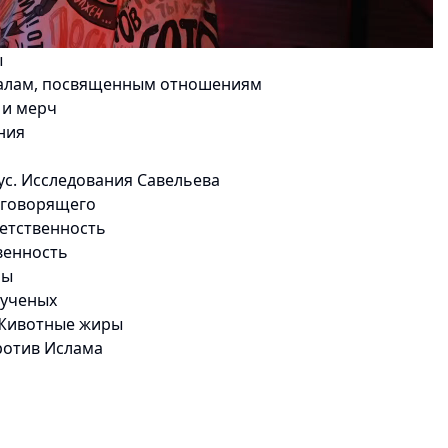
ы
алам, посвященным отношениям
 и мерч
ния
с. Исследования Савельева
 говорящего
етственность
венность
ры
 ученых
 Животные жиры
отив Ислама
ким
сенковым
ы
 окружения