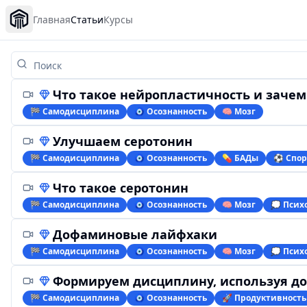
Главная
Статьи
Курсы
Что такое нейропластичность и зачем она нужна
🏁 Самодисциплина
🧿 Осознанность
🧠 Мозг
Улучшаем серотонин
🏁 Самодисциплина
🧿 Осознанность
💊 БАДы
⚽️ Спор
Что такое серотонин
🏁 Самодисциплина
🧿 Осознанность
🧠 Мозг
💭 Псих
Дофаминовые лайфхаки
🏁 Самодисциплина
🧿 Осознанность
🧠 Мозг
💭 Псих
Формируем дисциплину, используя д
🏁 Самодисциплина
🧿 Осознанность
🚀 Продуктивность