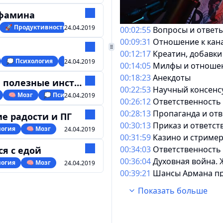
офамина
🚀 Продуктивность
💭 Психология
💊 БАДы
24.04.2019
00:02:55
Вопросы и ответ
00:09:31
Отношение к кан
00:12:17
Креатин, добавки
💭 Психология
🧠 Мозг
24.04.2019
00:14:05
Милфы и отноше
00:18:23
Анекдоты
зные инструменты
00:22:53
Научный консенсу
🧠 Мозг
💭 Психология
24.04.2019
00:26:12
Ответственность
00:28:13
Пропаганда и отв
е радости и ПГ
00:30:13
Приказ и ответст
логия
🧠 Мозг
24.04.2019
00:31:59
Казино и стриме
00:34:03
Ответственность
я с едой
00:36:04
Духовная война.
логия
🧠 Мозг
24.04.2019
00:39:21
Шансы Армана пр
00:41:24
Дебаты с Хованс
Показать больше
00:43:59
Интервью с Пона
00:45:28
Вопросы и ответ
00:47:20
Создание нового