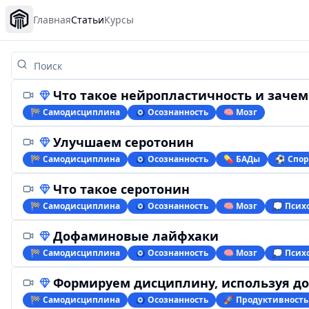
Главная
Статьи
Курсы
Что такое нейропластичность и зачем она нужна
🏁 Самодисциплина
🧿 Осознанность
🧠 Мозг
Улучшаем серотонин
🏁 Самодисциплина
🧿 Осознанность
💊 БАДы
⚽️ Спор
Что такое серотонин
🏁 Самодисциплина
🧿 Осознанность
🧠 Мозг
💭 Псих
Дофаминовые лайфхаки
🏁 Самодисциплина
🧿 Осознанность
🧠 Мозг
💭 Псих
Формируем дисциплину, используя д
🏁 Самодисциплина
🧿 Осознанность
🚀 Продуктивность