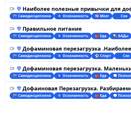
Наиболее полезные привычки для д
🏁 Самодисциплина
🧿 Осознанность
🧠 Мозг
💤 Сон
Правильное питание
🏁 Самодисциплина
🧿 Осознанность
🍎 Еда
💊 БАДы
Дофаминовая перезагрузка .Наиболее поле
🏁 Самодисциплина
🧿 Осознанность
⚽️ Спорт
💤 Сон
Дофаминовая перезагрузка. Маленьки
🏁 Самодисциплина
🧿 Осознанность
🍎 Еда
💭 Психо
Дофаиновая Перезагрузка. Разбираемс
🏁 Самодисциплина
🧿 Осознанность
🍎 Еда
💭 Психо