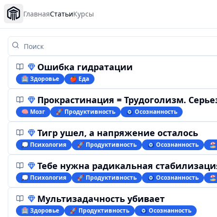
Главная
Статьи
Курсы
Ошибка гидратации
🏥 Здоровье
🍎 Еда
Прокрастинация = Трудоголизм. Серье
🧠 Мозг
🚀 Продуктивность
🧿 Осознанность
Тигр ушел, а напряжение осталось
💭 Психология
🚀 Продуктивность
🧿 Осознанность
🏖
Тебе нужна радикальная стабилизаци
💭 Психология
🚀 Продуктивность
🧿 Осознанность
🏖
Мультизадачность убивает
🏥 Здоровье
🚀 Продуктивность
🧿 Осознанность