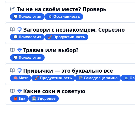
Ты не на своём месте? Проверь
💭 Психология
🧿 Осознанность
Заговори с незнакомцем. Серьезно
💭 Психология
🚀 Продуктивность
Травма или выбор?
💭 Психология
Привычки — это буквально всё
🧠 Мозг
🚀 Продуктивность
🏁 Самодисциплина
🧿 Ос
Какие соки я советую
🍎 Еда
🏥 Здоровье