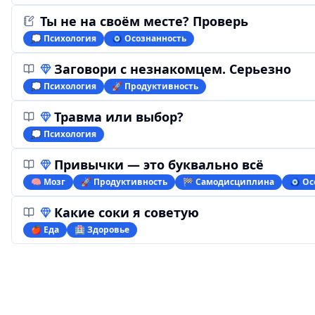
Ты не на своём месте? Проверь
💭 Психология
🧿 Осознанность
Заговори с незнакомцем. Серьезно
💭 Психология
🚀 Продуктивность
Травма или выбор?
💭 Психология
Привычки — это буквально всё
🧠 Мозг
🚀 Продуктивность
🏁 Самодисциплина
🧿 Ос
Какие соки я советую
🍎 Еда
🏥 Здоровье