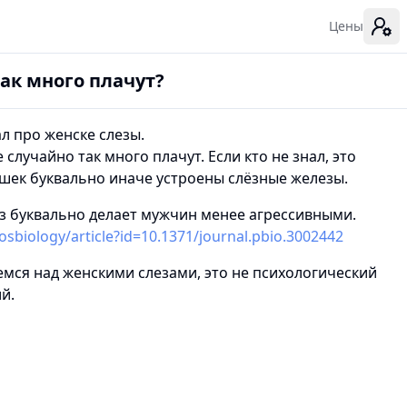
Цены
к много плачут?
л про женске слезы.
случайно так много плачут. Если кто не знал, это
ушек буквально иначе устроены слёзные железы.
лёз буквально делает мужчин менее агрессивными.
losbiology/article?id=10.1371/journal.pbio.3002442
емся над женскими слезами, это не психологический
й.