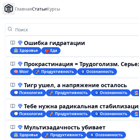
Главная
Статьи
Курсы
Ошибка гидратации
🏥 Здоровье
🍎 Еда
Прокрастинация = Трудоголизм. Серье
🧠 Мозг
🚀 Продуктивность
🧿 Осознанность
Тигр ушел, а напряжение осталось
💭 Психология
🚀 Продуктивность
🧿 Осознанность
🏖
Тебе нужна радикальная стабилизаци
💭 Психология
🚀 Продуктивность
🧿 Осознанность
🏖
Мультизадачность убивает
🏥 Здоровье
🚀 Продуктивность
🧿 Осознанность